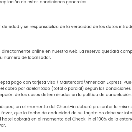
aceptación de estas condiciones generales.
de edad y se responsabiliza de la veracidad de los datos introd
o directamente online en nuestra web. La reserva quedará comp
su número de localizador.
epta pago con tarjeta Visa / Mastercard/American Express. Puede u
 el cobro por adelantado (total o parcial) según las condiciones 
excepción de los casos determinados en la política de cancelación
ped, en el momento del Check-in deberá presentar la misma ta
r favor, que la fecha de caducidad de su tarjeta no debe ser infer
el hotel cobrará en el momento del Check-in el 100% de la estan
ar.