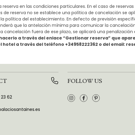
 la reserva en las condiciones particulares. En el caso de reserv
s de reserva no se establece una política de cancelación se aplic
 la política del establecimiento. En defecto de previsión especí
nderá que la antelación mínima para comunicar la cancelación 
r la cancelación fuera de ese plazo, se aplicará una penalizació
hacerlo a través del enlace “Gestionar reserva” que apare
 hotel a través del teléfono +34958222362 o del email: re
CT
FOLLOW US
 23 62
alaciosantaines.es