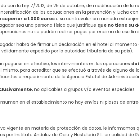
o con la Ley 7/2012, de 29 de octubre, de modificación de la no
intensificación de las actuaciones en la prevención y lucha cont
 superior a 1.000 euros
o su contravalor en moneda extranjera
gador sea una persona física que justifique
que no tiene su d
 operaciones no se podrán realizar pagos por encima de ese lími
pagador habrá de firmar un declaración en el hotel al momento d
o válidamente expedido por la autoridad tributaria de su país).
 pagarse en efectivo, los intervinientes en las operaciones
deb
 mismo, para acreditar que se efectuó a través de alguno de lo
ficantes a requerimiento de la Agencia Estatal de Administración
xclusivamente
, no aplicables a grupos y/o eventos especiales.
onsumen en el establecimiento no hay envíos ni plazos de entr
va vigente en materia de protección de datos, le informamos qu
dos por Instituto Andaluz de Ocio y Hostelería S.L. en calidad de