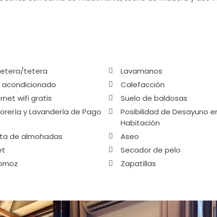
etera/tetera
Lavamanos
e acondicionado
Calefacción
rnet wifi gratis
Suelo de baldosas
torería y Lavandería de Pago
Posibilidad de Desayuno en
Habitación
ta de almohadas
Aseo
et
Secador de pelo
ornoz
Zapatillas