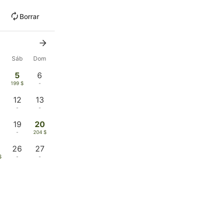
Borrar
Sáb
Dom
5
6
199 $
-
12
13
-
-
19
20
-
204 $
26
27
$
-
-