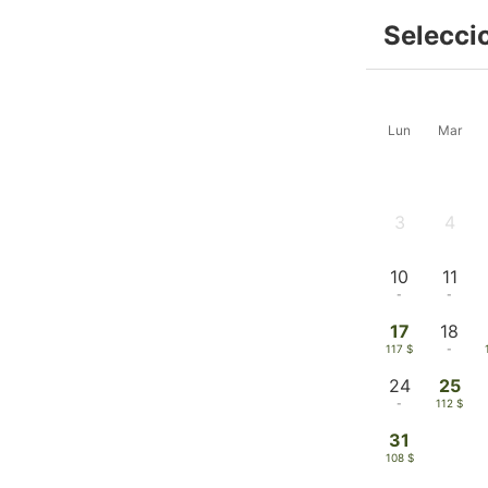
Selecci
Lun
Mar
3
4
-
-
10
11
-
-
17
18
117 $
-
24
25
-
112 $
31
108 $