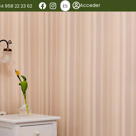
Acceder
4 958 22 23 62
ES