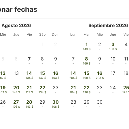
onar fechas
Agosto 2026
Septiembre 2026
Mié
Jue
Vie
Sáb
Dom
Lun
Mar
Mié
Jue
Vie
1
2
1
2
3
4
-
-
143 $
-
160 $
-
5
6
7
8
9
7
8
9
10
11
-
-
-
-
-
-
169 $
-
-
-
12
13
14
15
16
14
15
16
17
18
82 $
-
134 $
147 $
103 $
204 $
199 $
208 $
-
-
19
20
21
22
23
21
22
23
24
25
103 $
143 $
117 $
134 $
-
204 $
216 $
-
-
178 
26
27
28
29
30
28
29
30
-
108 $
143 $
-
108 $
-
-
-