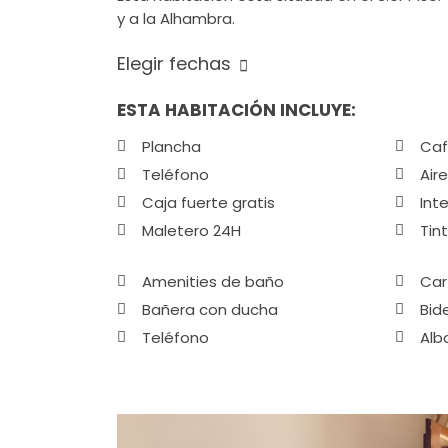
y a la Alhambra.
Elegir fechas
ESTA HABITACIÓN INCLUYE:
Plancha
Caf
Teléfono
Air
Caja fuerte gratis
Inte
Maletero 24H
Tin
Amenities de baño
Car
Bañera con ducha
Bid
Teléfono
Alb