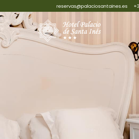
reservas@palaciosantaines.es
+3